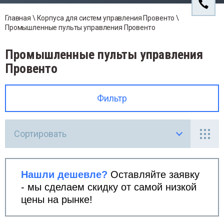
ли SBS Ex
Компа
йки Провенто
надлежности для навесных корпусов
Напол
Прове
Кабел
овенто
Главная
 \ 
Корпуса для систем управления Провенто
 \ 
Гигро
рморегуляторы
Прове
Промышленные пульты управления Провенто
нтроль микроклимата
Прина
бельные вводы
Защит
гростаты
Промышленные пульты управления
инадлежности
венти
Освещ
инадлежности для шинных сборок
Провенто
щитные кожухи для фильтрующих
нтиляторов
вещение в Электрошкафах
Фильтр
Сортировать
Нашли дешевле?
Оставляйте заявку
- мы сделаем скидку от самой низкой
цены на рынке!