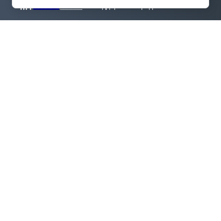
Поддержка и продвижение сайта
Телефон:
+7(495) 644-47-37
(с 9:00 до 18:00)
Адрес
г. Нижний Новгород, проспект Гагарина, дом
178/1, офис 507.
Е-mail:
info@elkom52.ru
© 2022 - 2026 ООО "Электротехнические компоненты"