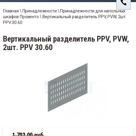
ли SBS Ex
Компа
йки Провенто
надлежности для навесных корпусов
Напол
Прове
Кабел
овенто
Главная
 \ 
Принадлежности
 \ 
Принадлежности для напольных 
Гигро
рморегуляторы
Прове
шкафов Провенто
 \ 
Вертикальный разделитель PPV, PVW, 2шт. 
нтроль микроклимата
PPV 30.60
Прина
бельные вводы
Защит
гростаты
инадлежности
венти
Вертикальный разделитель PPV, PVW,
Освещ
инадлежности для шинных сборок
щитные кожухи для фильтрующих
2шт. PPV 30.60
нтиляторов
вещение в Электрошкафах
1 793,00
руб.