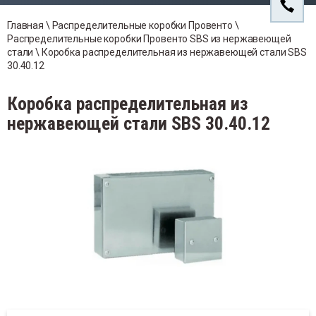
ли SBS Ex
Компа
йки Провенто
надлежности для навесных корпусов
Напол
Прове
Кабел
овенто
Главная
 \ 
Распределительные коробки Провенто
 \ 
Гигро
рморегуляторы
Прове
Распределительные коробки Провенто SBS из нержавеющей 
нтроль микроклимата
стали
 \ 
Коробка распределительная из нержавеющей стали SBS 
Прина
бельные вводы
Защит
гростаты
30.40.12
инадлежности
венти
Освещ
инадлежности для шинных сборок
щитные кожухи для фильтрующих
Коробка распределительная из
нтиляторов
нержавеющей стали SBS 30.40.12
вещение в Электрошкафах