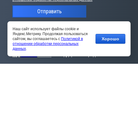
Отправить
Наш сайт использует файлы cookie и
Яндекс.Метрику. Продолжая пользоваться
Хорошо
сайтом, вы соглашаетесь с
Политикой в
отношении обработки персональных
данных
.
Поддержка и продвижение сайта
Телефон:
+7(495) 644-47-37
(с 9:00 до 18:00)
Адрес
г. Нижний Новгород, проспект Гагарина, дом
178/1, офис 507.
Е-mail:
info@elkom52.ru